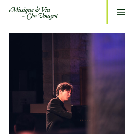
Musique &
Vin
Clos Vougeot
au